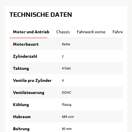
TECHNISCHE DATEN
Motor und Antrieb
Chassis
Fahrwerk vorne
Fahrwerk 
Motorbauart
Reihe
Zylinderzahl
2
Taktung
4-Takt
Ventile pro Zylinder
4
Ventilsteuerung
DOHC
Kühlung
flüssig
Hubraum
689 ccm
Bohrung
80 mm