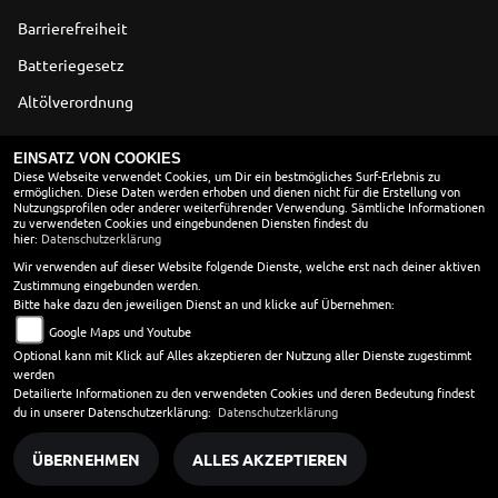
Barrierefreiheit
Batteriegesetz
Altölverordnung
ÖFFNUNGSZEITEN
EINSATZ VON COOKIES
Diese Webseite verwendet Cookies, um Dir ein bestmögliches Surf-Erlebnis zu
ermöglichen. Diese Daten werden erhoben und dienen nicht für die Erstellung von
ÖFFNUNGSZEITEN DIENSTAG-FREITAG
Nutzungsprofilen oder anderer weiterführender Verwendung. Sämtliche Informationen
zu verwendeten Cookies und eingebundenen Diensten findest du
Montag:
geschlossen
hier:
Datenschutzerklärung
Dienstag:
10:00 - 12:30 und 14:00 - 17:30
Wir verwenden auf dieser Website folgende Dienste, welche erst nach deiner aktiven
Zustimmung eingebunden werden.
Mittwoch:
10:00 - 12:30 und 14:00 - 17:30
Bitte hake dazu den jeweiligen Dienst an und klicke auf Übernehmen:
Donnerstag:
10:00 - 12:30 und 14:00 - 17:30
Google Maps und Youtube
Freitag:
10:00 - 12:30 und 14:00 - 17:30
Optional kann mit Klick auf Alles akzeptieren der Nutzung aller Dienste zugestimmt
Samstag:
geschlossen
werden
Sonntag:
geschlossen
Detailierte Informationen zu den verwendeten Cookies und deren Bedeutung findest
du in unserer Datenschutzerklärung:
Datenschutzerklärung
ÜBERNEHMEN
ALLES AKZEPTIEREN