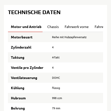
TECHNISCHE DATEN
Motor und Antrieb
Chassis
Fahrwerk vorne
Fahrwerk 
Motorbauart
Reihe mit Hubzapfenversatz
Zylinderzahl
4
Taktung
4-Takt
Ventile pro Zylinder
4
Ventilsteuerung
DOHC
Kühlung
flüssig
Hubraum
998 ccm
Bohrung
79 mm